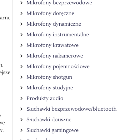
Mikrofony bezprzewodowe
Mikrofony doręczne
larne
Mikrofony dynamiczne
Mikrofony instrumentalne
Mikrofony krawatowe
Mikrofony nakamerowe
h.
Mikrofony pojemnościowe
ejsze
Mikrofony shotgun
Mikrofony studyjne
Produkty audio
Słuchawki bezprzewodowe/bluetooth
e
Słuchawki douszne
owe
w.
Słuchawki gamingowe