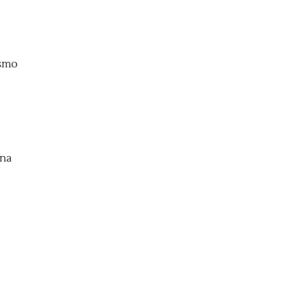
asmo
 na