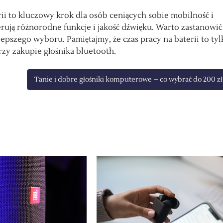
ii to kluczowy krok dla osób ceniących sobie mobilność i
rują różnorodne funkcje i jakość dźwięku. Warto zastanowić 
lepszego wyboru. Pamiętajmy, że czas pracy na baterii to tyl
rzy zakupie głośnika bluetooth.
Tanie i dobre głośniki komputerowe – co wybrać do 200 zł