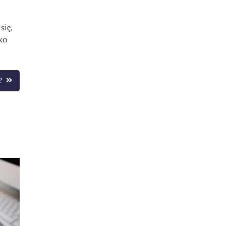
się,
ko
?