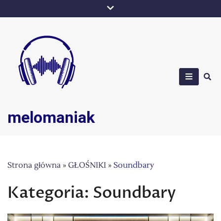
Skip
to
content
melomaniak
Strona główna
»
GŁOŚNIKI
»
Soundbary
Kategoria:
Soundbary