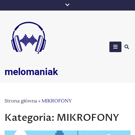
Skip
to
content
melomaniak
Strona główna
»
MIKROFONY
Kategoria:
MIKROFONY