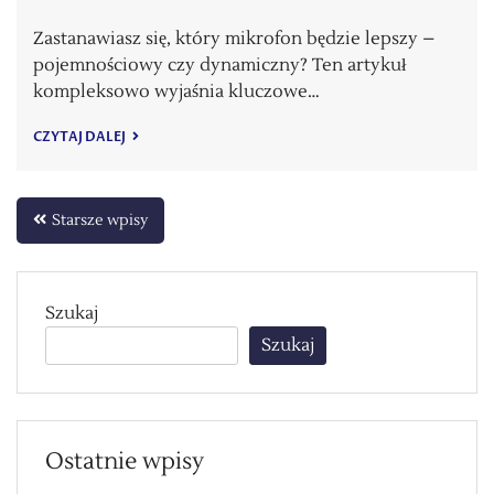
Zastanawiasz się, który mikrofon będzie lepszy –
pojemnościowy czy dynamiczny? Ten artykuł
kompleksowo wyjaśnia kluczowe…
CZYTAJ DALEJ
Nawigacja
Starsze wpisy
po
wpisach
Szukaj
Szukaj
Ostatnie wpisy