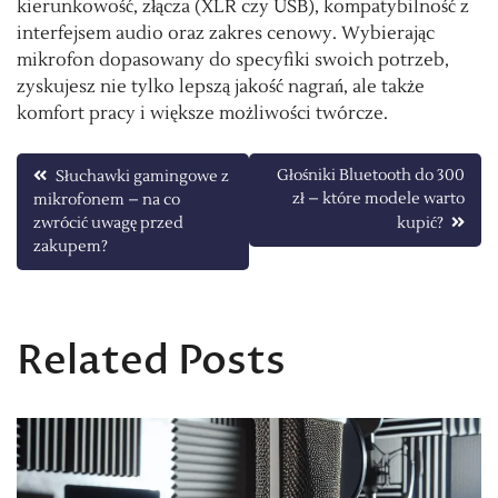
kierunkowość, złącza (XLR czy USB), kompatybilność z
interfejsem audio oraz zakres cenowy. Wybierając
mikrofon dopasowany do specyfiki swoich potrzeb,
zyskujesz nie tylko lepszą jakość nagrań, ale także
komfort pracy i większe możliwości twórcze.
Nawigacja
Głośniki Bluetooth do 300
Słuchawki gamingowe z
zł – które modele warto
mikrofonem – na co
wpisu
zwrócić uwagę przed
kupić?
zakupem?
Related Posts