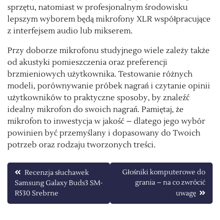
sprzętu, natomiast w profesjonalnym środowisku
lepszym wyborem będą mikrofony XLR współpracujące
z interfejsem audio lub mikserem.
Przy doborze mikrofonu studyjnego wiele zależy także
od akustyki pomieszczenia oraz preferencji
brzmieniowych użytkownika. Testowanie różnych
modeli, porównywanie próbek nagrań i czytanie opinii
użytkowników to praktyczne sposoby, by znaleźć
idealny mikrofon do swoich nagrań. Pamiętaj, że
mikrofon to inwestycja w jakość – dlatego jego wybór
powinien być przemyślany i dopasowany do Twoich
potrzeb oraz rodzaju tworzonych treści.
Nawigacja
Głośniki komputerowe do
Recenzja słuchawek
grania – na co zwrócić
Samsung Galaxy Buds3 SM-
wpisu
R530 Srebrne
uwagę