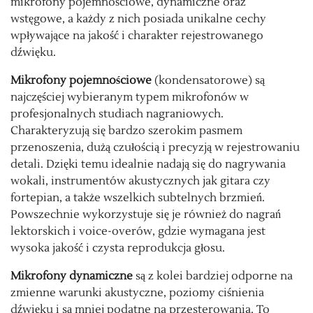
mikrofony pojemnościowe, dynamiczne oraz
wstęgowe, a każdy z nich posiada unikalne cechy
wpływające na jakość i charakter rejestrowanego
dźwięku.
Mikrofony pojemnościowe
(kondensatorowe) są
najczęściej wybieranym typem mikrofonów w
profesjonalnych studiach nagraniowych.
Charakteryzują się bardzo szerokim pasmem
przenoszenia, dużą czułością i precyzją w rejestrowaniu
detali. Dzięki temu idealnie nadają się do nagrywania
wokali, instrumentów akustycznych jak gitara czy
fortepian, a także wszelkich subtelnych brzmień.
Powszechnie wykorzystuje się je również do nagrań
lektorskich i voice-overów, gdzie wymagana jest
wysoka jakość i czysta reprodukcja głosu.
Mikrofony dynamiczne
są z kolei bardziej odporne na
zmienne warunki akustyczne, poziomy ciśnienia
dźwięku i są mniej podatne na przesterowania. To