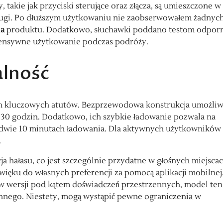
takie jak przyciski sterujące oraz złącza, są umieszczone w
bsługi. Po dłuższym użytkowaniu nie zaobserwowałem żadnyc
ia
produktu. Dodatkowo, słuchawki poddano testom odporn
ntensywne użytkowanie podczas podróży.
alność
h kluczowych atutów. Bezprzewodowa konstrukcja umożliw
ż 30 godzin. Dodatkowo, ich szybkie ładowanie pozwala na
edwie 10 minutach ładowania. Dla aktywnych użytkowników 
.
ja hałasu, co jest szczególnie przydatne w głośnych miejscac
ęku do własnych preferencji za pomocą aplikacji mobilnej
w wersji pod kątem doświadczeń przestrzennych, model ten
nnego. Niestety, mogą wystąpić pewne ograniczenia w