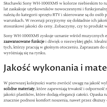
Słuchawki Sony WH-1000XM5 w kolorze niebieskim to najn
lat zaskakuje użytkowników nowoczesnymi i funkcjonaln
należą do kategorii sprzętu RTV i skierowane są do osób 
warunkach. W recenzji przyjrzymy się dokładnie ich jakoś
stosunkowi jakości do ceny. Zobaczymy, czy to produkt wa
Sony WH-1000XM5 zyskuje uznanie wśród muzycznych entu
zaawansowane funkcje
i dźwięk o niezwykłej głębi. Idealn
tych, którzy pracują w głośnym otoczeniu. Zapraszam do da
wyróżniają się na rynku.
Jakość wykonania i mate
W pierwszej kolejności warto zwrócić uwagę na jakość 
solidne materiały
, które zapewniają trwałość i odpornoś
jakości plastików, które dodają elegancji całości. Opaska 
znacznie podnosi komfort noszenia, nawet przez dłuższy 