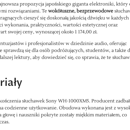
owsza propozycja japońskiego giganta elektroniki, który
ymi rozwiązaniami. Te
wokółuszne, bezprzewodowe
słucha
pragnących cieszyć się doskonałą jakością dźwięku w każdych
ci wykonania, praktyczności, wartości estetycznej oraz
rt swojej ceny, wynoszącej około 1 174,00 zł.
zjastów i profesjonalistów w dziedzinie audio, oferując
ie sprawdzą się dla osób podróżujących, studentów, a także d
lszej lektury, aby dowiedzieć się, co sprawia, że te słuchaw
riały
wykończenia słuchawek Sony WH-1000XM5. Producent zadbał
ć na codzienne użytkowanie. Obudowa wykonana jest z wysok
na głowę i nauszniki pokryte zostały miękkim materiałem, co
czas.