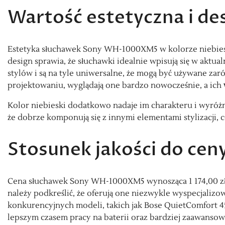
Wartość estetyczna i de
Estetyka słuchawek Sony WH-1000XM5 w kolorze niebieski
design sprawia, że słuchawki idealnie wpisują się w aktua
stylów i są na tyle uniwersalne, że mogą być używane zar
projektowaniu, wyglądają one bardzo nowocześnie, a ich
Kolor niebieski dodatkowo nadaje im charakteru i wyróżn
że dobrze komponują się z innymi elementami stylizacji, c
Stosunek jakości do cen
Cena słuchawek Sony WH-1000XM5 wynosząca 1 174,00 zł z
należy podkreślić, że oferują one niezwykle wyspecjaliz
konkurencyjnych modeli, takich jak Bose QuietComfort
lepszym czasem pracy na baterii oraz bardziej zaawanso