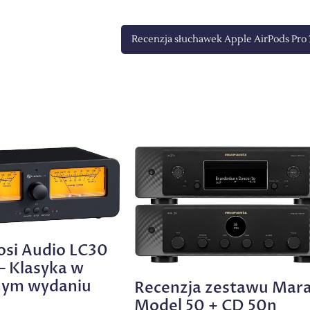
Recenzja słuchawek Apple AirPods Pro 
osi Audio LC30
 – Klasyka w
ym wydaniu
Recenzja zestawu Mar
Model 50 + CD 50n