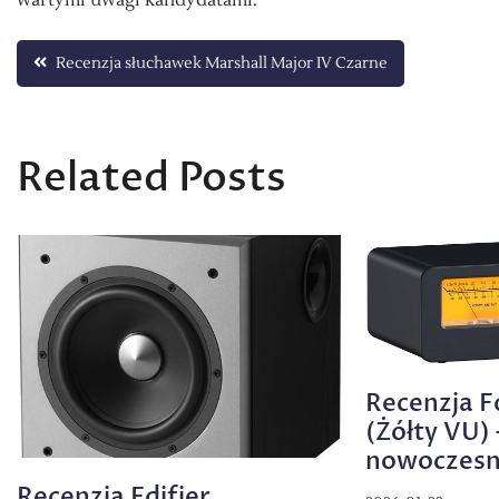
Nawigacja
Recenzja słuchawek Marshall Major IV Czarne
wpisu
Related Posts
Recenzja F
(Żółty VU)
nowoczesn
Recenzja Edifier