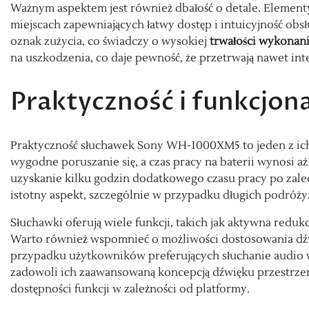
Ważnym aspektem jest również dbałość o detale. Elementy, 
miejscach zapewniających łatwy dostęp i intuicyjność o
oznak zużycia, co świadczy o wysokiej
trwałości wykonan
na uszkodzenia, co daje pewność, że przetrwają nawet i
Praktyczność i funkcjon
Praktyczność słuchawek Sony WH-1000XM5 to jeden z ic
wygodne poruszanie się, a czas pracy na baterii wynosi a
uzyskanie kilku godzin dodatkowego czasu pracy po zal
istotny aspekt, szczególnie w przypadku długich podróży
Słuchawki oferują wiele funkcji, takich jak aktywna redukc
Warto również wspomnieć o możliwości dostosowania dźwi
przypadku użytkowników preferujących słuchanie audio 
zadowoli ich zaawansowaną koncepcją dźwięku przestrze
dostępności funkcji w zależności od platformy.