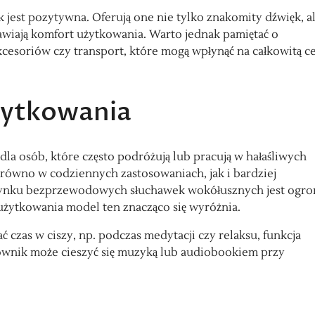
k jest pozytywna. Oferują one nie tylko znakomity dźwięk, a
awiają komfort użytkowania. Warto jednak pamiętać o
kcesoriów czy transport, które mogą wpłynąć na całkowitą c
żytkowania
 osób, które często podróżują lub pracują w hałaśliwych
zarówno w codziennych zastosowaniach, jak i bardziej
 rynku bezprzewodowych słuchawek wokółusznych jest ogr
żytkowania model ten znacząco się wyróżnia.
 czas w ciszy, np. podczas medytacji czy relaksu, funkcja
kownik może cieszyć się muzyką lub audiobookiem przy