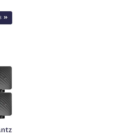
3
antz