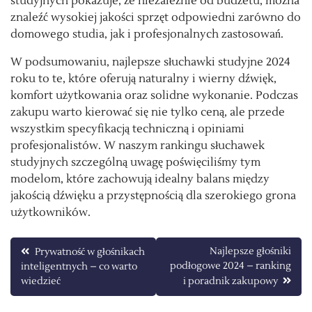
studyjnych pokazuje, że niezależnie od budżetu, można
znaleźć wysokiej jakości sprzęt odpowiedni zarówno do
domowego studia, jak i profesjonalnych zastosowań.
W podsumowaniu, najlepsze słuchawki studyjne 2024
roku to te, które oferują naturalny i wierny dźwięk,
komfort użytkowania oraz solidne wykonanie. Podczas
zakupu warto kierować się nie tylko ceną, ale przede
wszystkim specyfikacją techniczną i opiniami
profesjonalistów. W naszym rankingu słuchawek
studyjnych szczególną uwagę poświęciliśmy tym
modelom, które zachowują idealny balans między
jakością dźwięku a przystępnością dla szerokiego grona
użytkowników.
Nawigacja
Najlepsze głośniki
Prywatność w głośnikach
podłogowe 2024 – ranking
inteligentnych – co warto
wpisu
wiedzieć
i poradnik zakupowy