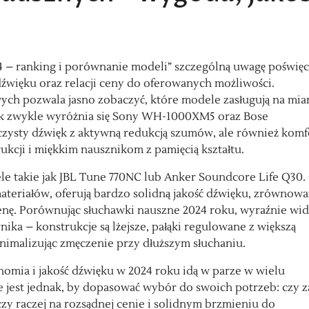
4 – ranking i porównanie modeli” szczególną uwagę poświę
źwięku oraz relacji ceny do oferowanych możliwości.
ch pozwala jasno zobaczyć, które modele zasługują na mia
jak zwykle wyróżnia się Sony WH-1000XM5 oraz Bose
e czysty dźwięk z aktywną redukcją szumów, ale również komf
ukcji i miękkim nausznikom z pamięcią kształtu.
 takie jak JBL Tune 770NC lub Anker Soundcore Life Q30.
teriałów, oferują bardzo solidną jakość dźwięku, zrównow
 cenę. Porównując słuchawki nauszne 2024 roku, wyraźnie wid
ika – konstrukcje są lżejsze, pałąki regulowane z większą
inimalizując zmęczenie przy dłuższym słuchaniu.
ia i jakość dźwięku w 2024 roku idą w parze w wielu
 jest jednak, by dopasować wybór do swoich potrzeb: czy z
czy raczej na rozsądnej cenie i solidnym brzmieniu do