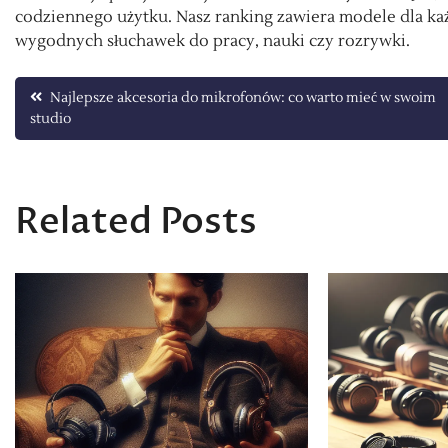
codziennego użytku. Nasz ranking zawiera modele dla k
wygodnych słuchawek do pracy, nauki czy rozrywki.
Nawigacja
Najlepsze akcesoria do mikrofonów: co warto mieć w swoim
studio
wpisu
Related Posts