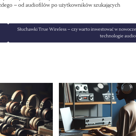
ażdego – od audiofilów po użytkowników szukających
Słuchawki True Wireless – czy warto inwestować w nowocz
technologie audio