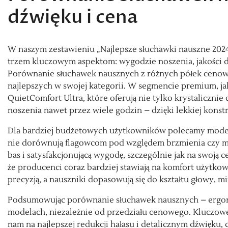
dźwięku i cena
W naszym zestawieniu „Najlepsze słuchawki nauszne 202
trzem kluczowym aspektom: wygodzie noszenia, jakości d
Porównanie słuchawek nausznych z różnych półek cenowy
najlepszych w swojej kategorii. W segmencie premium, 
QuietComfort Ultra, które oferują nie tylko krystaliczni
noszenia nawet przez wiele godzin – dzięki lekkiej konstr
Dla bardziej budżetowych użytkowników polecamy modele
nie dorównują flagowcom pod względem brzmienia czy ma
bas i satysfakcjonującą wygodę, szczególnie jak na swoją
że producenci coraz bardziej stawiają na komfort użytkown
precyzją, a nauszniki dopasowują się do kształtu głowy, m
Podsumowując porównanie słuchawek nausznych – ergonom
modelach, niezależnie od przedziału cenowego. Kluczowe
nam na najlepszej redukcji hałasu i detalicznym dźwięku, 