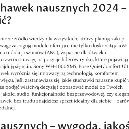
uchawek nausznych 2024 –
ić?
ione źródło wiedzy dla wszystkich, którzy planują zakup
wagę zasługują modele oferujące nie tylko doskonałą jakość
wna redukcja szumów (ANC), wsparcie dla dźwięku
o zwrócić uwagę na pozycje liderów rynku, które pojawiają 
najdują się m.in. Sony WH-1000XM5, Bose QuietComfort Ult
awek wyróżnia się innowacyjną technologią, komfortem
ęku. Jeśli zastanawiasz się, jakie słuchawki nauszne kupić 
oże podjąć właściwą decyzję i dopasować model do Twoich
ej jakości audio, funkcjonalności bezprzewodowej, czy elega
awek, bez trudu znajdziesz sprzęt idealny dla siebie – zar
dalnej.
ausznych – wygoda, jako