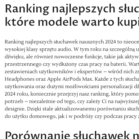
Ranking najlepszych sł
które modele warto kup
Ranking najlepszych słuchawek nausznych 2024 to nieocen
wysokiej klasy sprzętu audio. W tym roku na szczególną u
dźwięku, ale również nowoczesne funkcje, takie jak akty
przestrzennego czy wydłużony czas pracy na baterii. Wart
zestawieniach użytkowników i ekspertów – wśród nich z
Headphones oraz Apple AirPods Max. Każde z tych słuch
użytkowania oraz dużymi możliwościami personalizacji dźwi
2024 roku, koniecznie przejrzyj nasz ranking, który pom
potrzeb – niezależnie od tego, czy zależy Ci na najwyższ
designie. Dzięki stale aktualizowanemu porównaniu słuch
do użytku domowego, jak i w podróży czy podczas pracy z
Porównanie słuchawek n