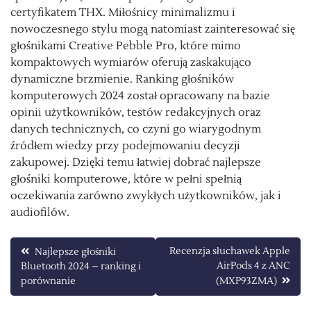
certyfikatem THX. Miłośnicy minimalizmu i
nowoczesnego stylu mogą natomiast zainteresować się
głośnikami Creative Pebble Pro, które mimo
kompaktowych wymiarów oferują zaskakująco
dynamiczne brzmienie. Ranking głośników
komputerowych 2024 został opracowany na bazie
opinii użytkowników, testów redakcyjnych oraz
danych technicznych, co czyni go wiarygodnym
źródłem wiedzy przy podejmowaniu decyzji
zakupowej. Dzięki temu łatwiej dobrać najlepsze
głośniki komputerowe, które w pełni spełnią
oczekiwania zarówno zwykłych użytkowników, jak i
audiofilów.
Nawigacja
Recenzja słuchawek Apple
Najlepsze głośniki
AirPods 4 z ANC
Bluetooth 2024 – ranking i
wpisu
porównanie
(MXP93ZMA)