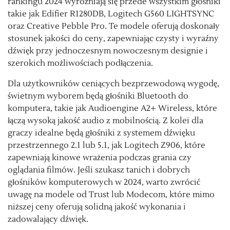
rankingu 2024 wyróżniają się przede wszystkim głośniki
takie jak Edifier R1280DB, Logitech G560 LIGHTSYNC
oraz Creative Pebble Pro. Te modele oferują doskonały
stosunek jakości do ceny, zapewniając czysty i wyraźny
dźwięk przy jednoczesnym nowoczesnym designie i
szerokich możliwościach podłączenia.
Dla użytkowników ceniących bezprzewodową wygodę,
świetnym wyborem będą głośniki Bluetooth do
komputera, takie jak Audioengine A2+ Wireless, które
łączą wysoką jakość audio z mobilnością. Z kolei dla
graczy idealne będą głośniki z systemem dźwięku
przestrzennego 2.1 lub 5.1, jak Logitech Z906, które
zapewniają kinowe wrażenia podczas grania czy
oglądania filmów. Jeśli szukasz tanich i dobrych
głośników komputerowych w 2024, warto zwrócić
uwagę na modele od Trust lub Modecom, które mimo
niższej ceny oferują solidną jakość wykonania i
zadowalający dźwięk.