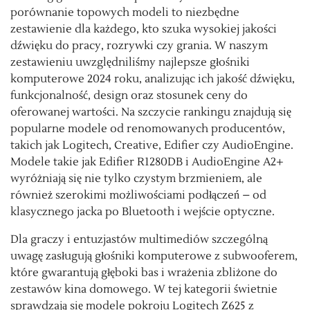
porównanie topowych modeli to niezbędne
zestawienie dla każdego, kto szuka wysokiej jakości
dźwięku do pracy, rozrywki czy grania. W naszym
zestawieniu uwzględniliśmy najlepsze głośniki
komputerowe 2024 roku, analizując ich jakość dźwięku,
funkcjonalność, design oraz stosunek ceny do
oferowanej wartości. Na szczycie rankingu znajdują się
popularne modele od renomowanych producentów,
takich jak Logitech, Creative, Edifier czy AudioEngine.
Modele takie jak Edifier R1280DB i AudioEngine A2+
wyróżniają się nie tylko czystym brzmieniem, ale
również szerokimi możliwościami podłączeń – od
klasycznego jacka po Bluetooth i wejście optyczne.
Dla graczy i entuzjastów multimediów szczególną
uwagę zasługują głośniki komputerowe z subwooferem,
które gwarantują głęboki bas i wrażenia zbliżone do
zestawów kina domowego. W tej kategorii świetnie
sprawdzają się modele pokroju Logitech Z625 z