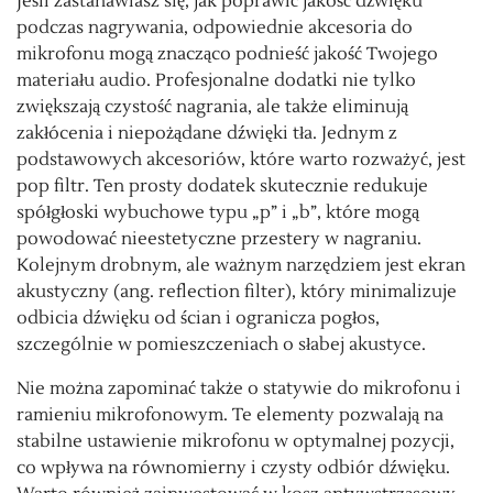
Jeśli zastanawiasz się, jak poprawić jakość dźwięku
podczas nagrywania, odpowiednie akcesoria do
mikrofonu mogą znacząco podnieść jakość Twojego
materiału audio. Profesjonalne dodatki nie tylko
zwiększają czystość nagrania, ale także eliminują
zakłócenia i niepożądane dźwięki tła. Jednym z
podstawowych akcesoriów, które warto rozważyć, jest
pop filtr. Ten prosty dodatek skutecznie redukuje
spółgłoski wybuchowe typu „p” i „b”, które mogą
powodować nieestetyczne przestery w nagraniu.
Kolejnym drobnym, ale ważnym narzędziem jest ekran
akustyczny (ang. reflection filter), który minimalizuje
odbicia dźwięku od ścian i ogranicza pogłos,
szczególnie w pomieszczeniach o słabej akustyce.
Nie można zapominać także o statywie do mikrofonu i
ramieniu mikrofonowym. Te elementy pozwalają na
stabilne ustawienie mikrofonu w optymalnej pozycji,
co wpływa na równomierny i czysty odbiór dźwięku.