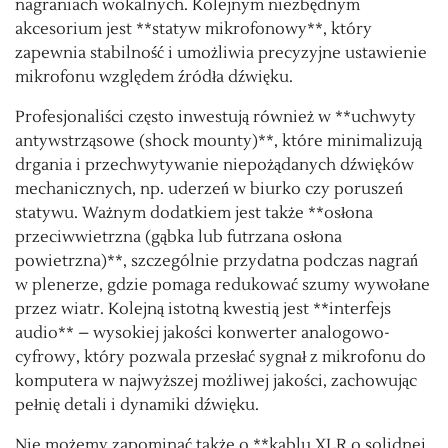
nagraniach wokalnych. Kolejnym niezbędnym
akcesorium jest **statyw mikrofonowy**, który
zapewnia stabilność i umożliwia precyzyjne ustawienie
mikrofonu względem źródła dźwięku.
Profesjonaliści często inwestują również w **uchwyty
antywstrząsowe (shock mounty)**, które minimalizują
drgania i przechwytywanie niepożądanych dźwięków
mechanicznych, np. uderzeń w biurko czy poruszeń
statywu. Ważnym dodatkiem jest także **osłona
przeciwwietrzna (gąbka lub futrzana osłona
powietrzna)**, szczególnie przydatna podczas nagrań
w plenerze, gdzie pomaga redukować szumy wywołane
przez wiatr. Kolejną istotną kwestią jest **interfejs
audio** – wysokiej jakości konwerter analogowo-
cyfrowy, który pozwala przesłać sygnał z mikrofonu do
komputera w najwyższej możliwej jakości, zachowując
pełnię detali i dynamiki dźwięku.
Nie możemy zapominać także o **kablu XLR o solidnej