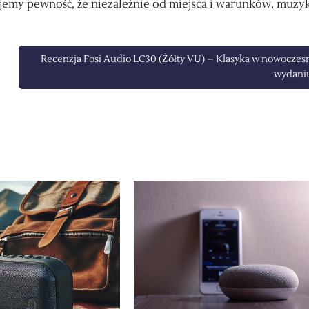
kujemy pewność, że niezależnie od miejsca i warunków, muzy
Recenzja Fosi Audio LC30 (Żółty VU) – Klasyka w nowocze
wydani