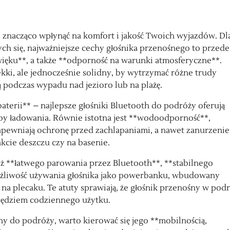
znacząco wpłynąć na komfort i jakość Twoich wyjazdów. Dl
ych się, najważniejsze cechy głośnika przenośnego to przede
ęku**, a także **odporność na warunki atmosferyczne**.
kki, ale jednocześnie solidny, by wytrzymać różne trudy
podczas wypadu nad jezioro lub na plażę.
aterii** – najlepsze głośniki Bluetooth do podróży oferują
by ładowania. Równie istotna jest **wodoodporność**,
y zapewniają ochronę przed zachlapaniami, a nawet zanurzeni
kcie deszczu czy na basenie.
ż **łatwego parowania przez Bluetooth**, **stabilnego
możliwość używania głośnika jako powerbanku, wbudowany
a plecaku. Te atuty sprawiają, że głośnik przenośny w pod
rzędziem codziennego użytku.
 do podróży, warto kierować się jego **mobilnością,