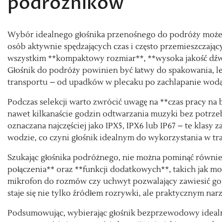
podróżników
Wybór idealnego głośnika przenośnego do podróży może 
osób aktywnie spędzających czas i często przemieszczając
wszystkim **kompaktowy rozmiar**, **wysoka jakość dźwi
Głośnik do podróży powinien być łatwy do spakowania, le
transportu – od upadków w plecaku po zachlapanie wodą 
Podczas selekcji warto zwrócić uwagę na **czas pracy na b
nawet kilkanaście godzin odtwarzania muzyki bez potrze
oznaczana najczęściej jako IPX5, IPX6 lub IP67 – te klas
wodzie, co czyni głośnik idealnym do wykorzystania w tra
Szukając głośnika podróżnego, nie można pominąć równie
połączenia** oraz **funkcji dodatkowych**, takich jak 
mikrofon do rozmów czy uchwyt pozwalający zawiesić go n
staje się nie tylko źródłem rozrywki, ale praktycznym na
Podsumowując, wybierając głośnik bezprzewodowy idealny