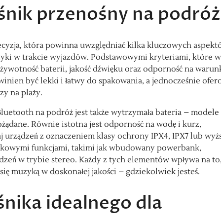
ośnik przenośny na podróż
cyzja, która powinna uwzględniać kilka kluczowych aspekt
zyki w trakcie wyjazdów. Podstawowymi kryteriami, które w
żywotność baterii, jakość dźwięku oraz odporność na warun
inien być lekki i łatwy do spakowania, a jednocześnie ofer
zy na plaży.
uetooth na podróż jest także wytrzymała bateria – modele
ożądane. Równie istotna jest odporność na wodę i kurz,
aj urządzeń z oznaczeniem klasy ochrony IPX4, IPX7 lub wyżs
datkowymi funkcjami, takimi jak wbudowany powerbank,
dzeń w trybie stereo. Każdy z tych elementów wpływa na to,
się muzyką w doskonałej jakości – gdziekolwiek jesteś.
śnika idealnego dla