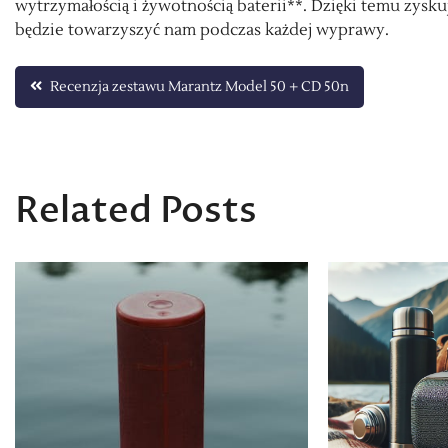
wytrzymałością i żywotnością baterii**. Dzięki temu zys
będzie towarzyszyć nam podczas każdej wyprawy.
Nawigacja
Recenzja zestawu Marantz Model 50 + CD 50n
wpisu
Related Posts