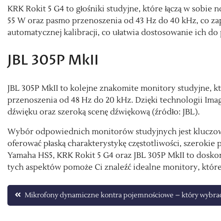
KRK Rokit 5 G4 to głośniki studyjne, które łączą w sobi
55 W oraz pasmo przenoszenia od 43 Hz do 40 kHz, co zap
automatycznej kalibracji, co ułatwia dostosowanie ich do
JBL 305P MkII
JBL 305P MkII to kolejne znakomite monitory studyjne, k
przenoszenia od 48 Hz do 20 kHz. Dzięki technologii Ima
dźwięku oraz szeroką scenę dźwiękową (źródło: JBL).
Wybór odpowiednich monitorów studyjnych jest kluczow
oferować płaską charakterystykę częstotliwości, szeroki
Yamaha HS5, KRK Rokit 5 G4 oraz JBL 305P MkII to dosk
tych aspektów pomoże Ci znaleźć idealne monitory, które
Nawigacja
Mikrofony dynamiczne kontra pojemnościowe – który wybra
wpisu