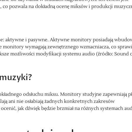
, co pozwala na dokładną ocenę miksów i produkcji muzycz
je: aktywne i pasywne. Aktywne monitory posiadają wbud
wne monitory wymagają zewnętrznego wzmacniacza, co sprawi
iększe możliwości modyfikacji systemu audio (źródło: Sound 
 muzyki?
okładnego odsłuchu miksu. Monitory studyjne zapewniają p
ślają ani nie osłabiają żadnych konkretnych zakresów
 ocenić, jak dźwięk będzie brzmiał na różnych systemach au