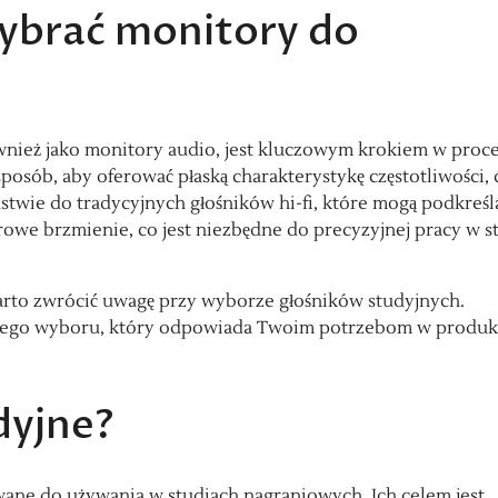
wybrać monitory do
ież jako monitory audio, jest kluczowym krokiem w proce
posób, aby oferować płaską charakterystykę częstotliwości, 
wie do tradycyjnych głośników hi-fi, które mogą podkreśl
urowe brzmienie, co jest niezbędne do precyzyjnej pracy w s
rto zwrócić uwagę przy wyborze głośników studyjnych.
ego wyboru, który odpowiada Twoim potrzebom w produk
dyjne?
owane do używania w studiach nagraniowych. Ich celem jest