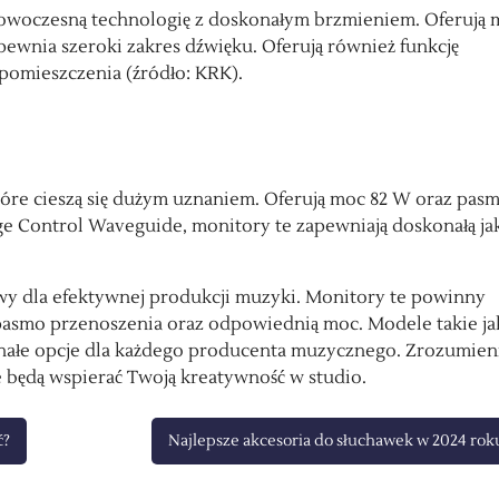
e nowoczesną technologię z doskonałym brzmieniem. Oferują
ewnia szeroki zakres dźwięku. Oferują również funkcję
 pomieszczenia (źródło: KRK).
tóre cieszą się dużym uznaniem. Oferują moc 82 W oraz pas
ge Control Waveguide, monitory te zapewniają doskonałą ja
y dla efektywnej produkcji muzyki. Monitory te powinny
e pasmo przenoszenia oraz odpowiednią moc. Modele takie ja
onałe opcje dla każdego producenta muzycznego. Zrozumien
 będą wspierać Twoją kreatywność w studio.
ć?
Najlepsze akcesoria do słuchawek w 2024 rok